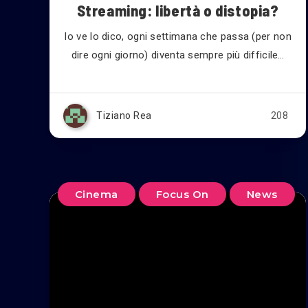
Streaming: libertà o distopia?
Io ve lo dico, ogni settimana che passa (per non
dire ogni giorno) diventa sempre più difficile…
Tiziano Rea
208
Cinema
Focus On
News