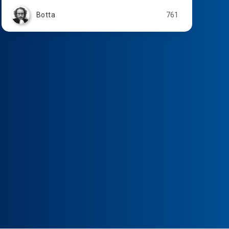
Botta
761