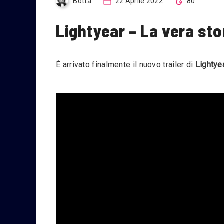
Botta
22 Aprile 2022
80
Lightyear – La vera stor
È arrivato finalmente il nuovo trailer di
Lightye