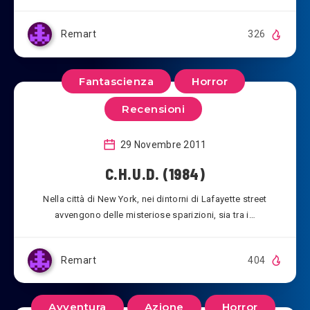
Remart
326
Fantascienza
Horror
Recensioni
29 Novembre 2011
C.H.U.D. (1984)
Nella città di New York, nei dintorni di Lafayette street
avvengono delle misteriose sparizioni, sia tra i…
Remart
404
Avventura
Azione
Horror