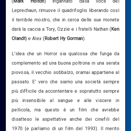
(
Mark Holton
) ingannato dalla voce del
Leprechaun, rimuove il quadrifoglio liberando così
il terribile mostro, che in cerca delle sue monete
darà la caccia a Tory, Ozzie e i fratelli Nathan (
Ken
Olandt
) e Alex (
Robert Hy Gorman
).
L’idea che un Horror sia qualcosa che funga da
complemento ad una buona poltrona in una serata
piovosa, il vecchio sobbalzo, oramai appartiene al
passato. E’ vero che siamo una società sempre
più difficile da accontentare e sopratutto sempre
più insensibile al sangue e alle viscere in
pellicola, ma questo è un film che avrebbe
disatteso le aspettative anche dei cinefili del
1970 (e parliamo di un film del 1993). Il merito