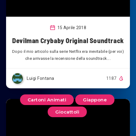
15 Aprile 2018
Devilman Crybaby Original Soundtrack
Dopo il mio articolo sulla serie Netflix era inevitabile (per voi)
che arrivasse la recensione della soundtrack….
Luigi Fontana
1187
Cartoni Animati
Giappone
Giocattoli