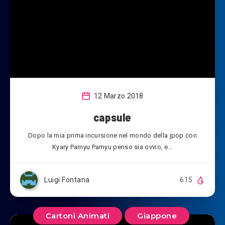
12 Marzo 2018
capsule
Dopo la mia prima incursione nel mondo della jpop con
Kyary Pamyu Pamyu penso sia ovvio, e…
Luigi Fontana
615
Cartoni Animati
Giappone