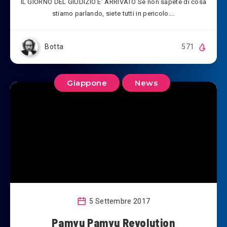
IL GIORNO DEL GIUDIZIO E’ ARRIVATO Se non sapete di cosa
stiamo parlando, siete tutti in pericolo….
Botta
571
Giappone
News
5 Settembre 2017
Pamyu Pamyu Revolution