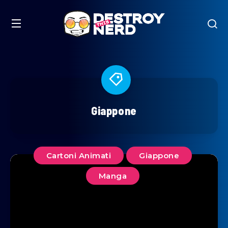
Giappone
Cartoni Animati
Giappone
Manga