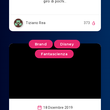
giro di pochi…
Tiziano Rea
373
Brand
Disney
Fantascienza
18 Dicembre 2019