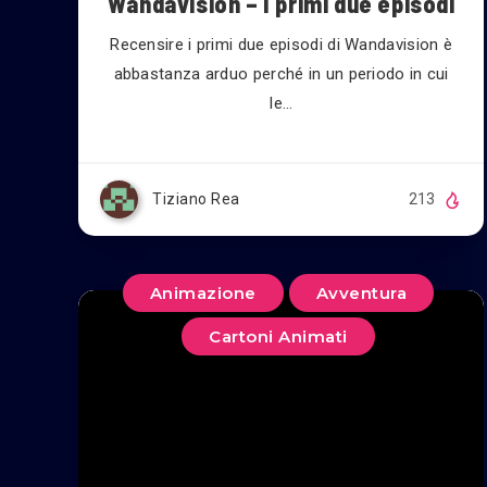
Wandavision – I primi due episodi
Recensire i primi due episodi di Wandavision è
abbastanza arduo perché in un periodo in cui
le…
Tiziano Rea
213
Animazione
Avventura
Cartoni Animati