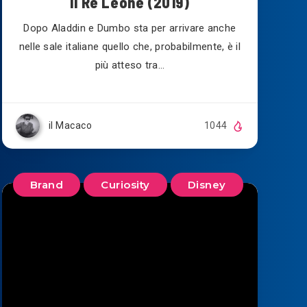
Il Re Leone (2019)
Dopo Aladdin e Dumbo sta per arrivare anche
nelle sale italiane quello che, probabilmente, è il
più atteso tra…
il Macaco
1044
Brand
Curiosity
Disney