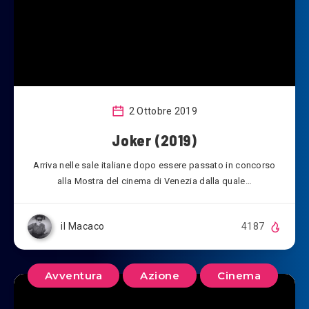
2 Ottobre 2019
Joker (2019)
Arriva nelle sale italiane dopo essere passato in concorso
alla Mostra del cinema di Venezia dalla quale…
il Macaco
4187
Avventura
Azione
Cinema