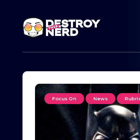
Focus On
News
Rubri