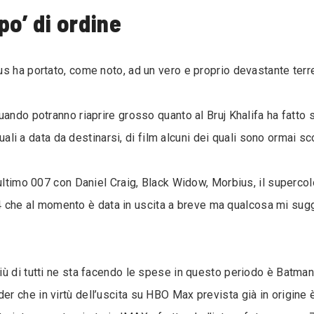
o’ di ordine
s ha portato, come noto, ad un vero e proprio devastante terre
ando potranno riaprire grosso quanto al Bruj Khalifa ha fatto s
 quali a data da destinarsi, di film alcuni dei quali sono ormai s
’ultimo 007 con Daniel Craig, Black Widow, Morbius, il superco
e al momento è data in uscita a breve ma qualcosa mi sugge
ù di tutti ne sta facendo le spese in questo periodo è Batman
 che in virtù dell’uscita su HBO Max prevista già in origine 