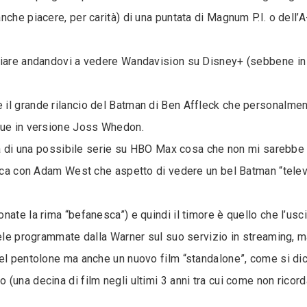
nche piacere, per carità) di una puntata di Magnum P.I. o dell’
ciare andandovi a vedere Wandavision su Disney+ (sebbene in 
 il grande rilancio del Batman di Ben Affleck che personalme
ague in versione Joss Whedon.
ura di una possibile serie su HBO Max cosa che non mi sarebbe
sica con Adam West che aspetto di vedere un bel Batman “telev
ate la rima “befanesca”) e quindi il timore è quello che l’usci
lele programmate dalla Warner sul suo servizio in streaming, 
nel pentolone ma anche un nuovo film “standalone”, come si di
una decina di film negli ultimi 3 anni tra cui come non ricord