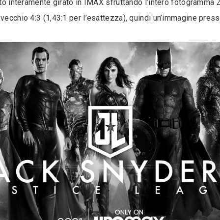
tato interamente girato in IMAX sfruttando l’intero fotogramma
 vecchio 4:3 (1,43:1 per l’esattezza), quindi un’immagine pres