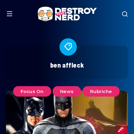
ben affleck
Focus On
News
Rubriche