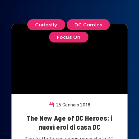
Curiosity
DC Comics
Focus On
25 Gennaio 2018
The New Age of DC Heroes: i
nuovi eroi di casa DC
Non è affatto uno scoop ormai che la DC