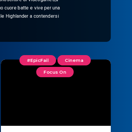
suo cuore batte e vive per una
tale Highlander a contendersi
#EpicFail
Cinema
Focus On