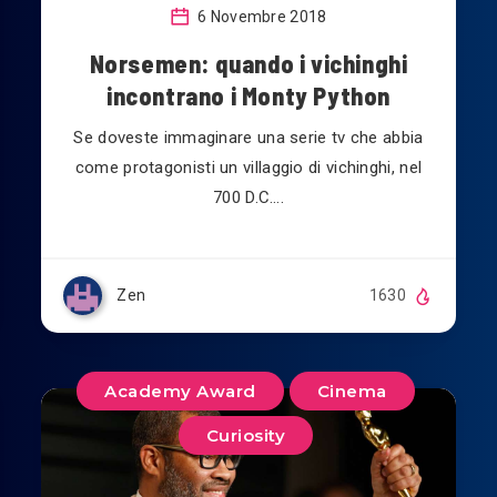
6 Novembre 2018
Norsemen: quando i vichinghi
incontrano i Monty Python
Se doveste immaginare una serie tv che abbia
come protagonisti un villaggio di vichinghi, nel
700 D.C….
Zen
1630
Academy Award
Cinema
Curiosity