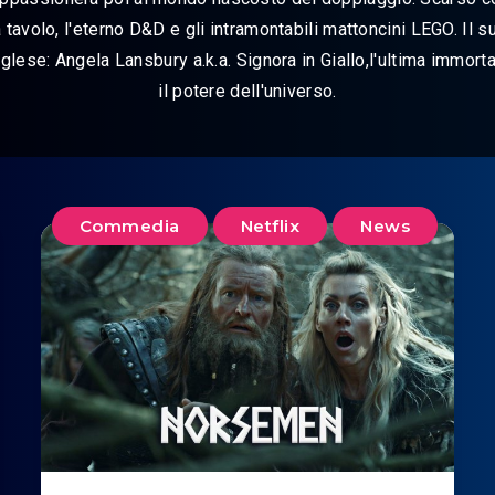
 tavolo, l'eterno D&D e gli intramontabili mattoncini LEGO. Il 
nglese: Angela Lansbury a.k.a. Signora in Giallo,l'ultima immor
il potere dell'universo.
Commedia
Netflix
News