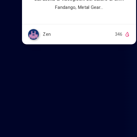
Fandango, Metal Gear…
Zen
346