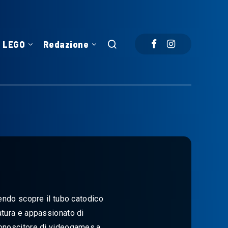
LEGO
Redazione
endo scopre il tubo catodico
natura e appassionato di
conoscitore di videogames,a