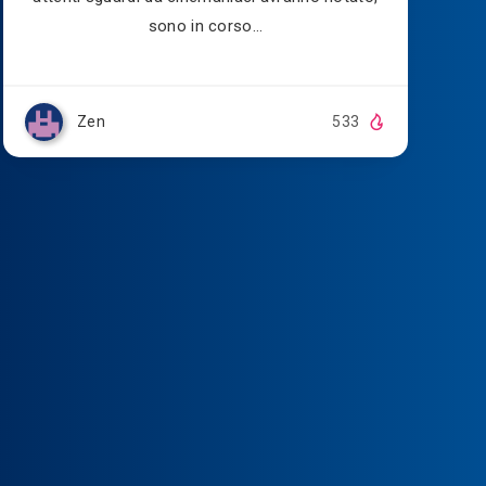
sono in corso…
Zen
533