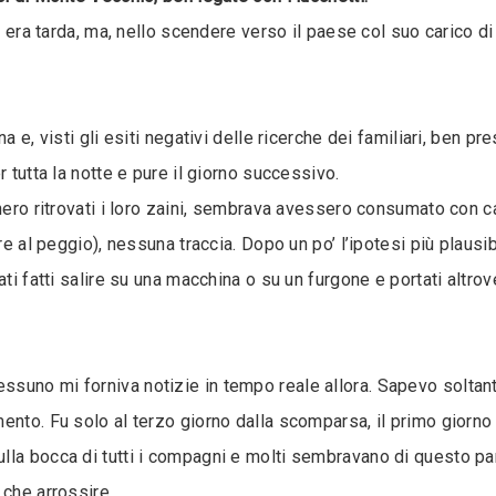
a era tarda, ma, nello scendere verso il paese col suo carico di
a e, visti gli esiti negativi delle ricerche dei familiari, ben p
 tutta la notte e pure il giorno successivo.
nnero ritrovati i loro zaini, sembrava avessero consumato con c
are al peggio), nessuna traccia. Dopo un po’ l’ipotesi più plaus
ati fatti salire su una macchina o su un furgone e portati altro
suno mi forniva notizie in tempo reale allora. Sapevo soltant
ento. Fu solo al terzo giorno dalla scomparsa, il primo giorno
 sulla bocca di tutti i compagni e molti sembravano di questo p
 che arrossire.