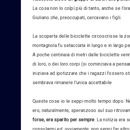
La cosa non lo colpì più di tanto, anche se l’or
Giuliano che, preoccupati, cercavano i figli.
La scoperta delle biciclette circoscrisse la zon
montagnola fu setacciata in lungo e in largo per
A poche centinaia di metri dalle biciclette ve
di loro, o dei loro corpi (si cominciava a pens
iniziava ad ipotizzare che i ragazzi fossero st
sembrava rimanere l’unica accettabile
Queste cose io le seppi molto tempo dopo. Nes
ero, naturalmente, speranzoso sul suo ritrovam
forse, era sparito per sempre
. La notizia era
consolarmi ed, ovviamente, non seppi far altro