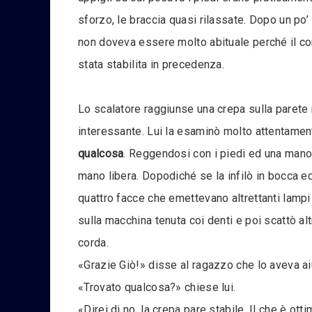
sforzo, le braccia quasi rilassate. Dopo un po
non doveva essere molto abituale perché il com
stata stabilita in precedenza.
Lo scalatore raggiunse una crepa sulla parete 
interessante. Lui la esaminò molto attentament
qualcosa
. Reggendosi con i piedi ed una mano 
mano libera. Dopodiché se la infilò in bocca e
quattro facce che emettevano altrettanti lamp
sulla macchina tenuta coi denti e poi scattò al
corda.
«Grazie Giò!» disse al ragazzo che lo aveva ai
«Trovato qualcosa?» chiese lui.
«Direi di no, la crepa pare stabile. Il che è ott