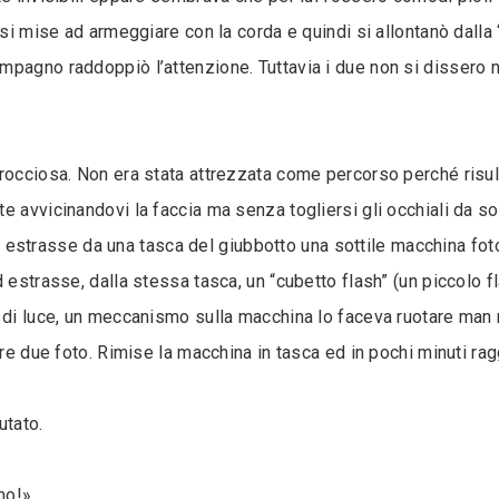
’ si mise ad armeggiare con la corda e quindi si allontanò dal
pagno raddoppiò l’attenzione. Tuttavia i due non si dissero n
rocciosa. Non era stata attrezzata come percorso perché risul
e avvicinandovi la faccia ma senza togliersi gli occhiali da so
estrasse da una tasca del giubbotto una sottile macchina foto
d estrasse, dalla stessa tasca, un “cubetto flash” (un piccolo 
i di luce, un meccanismo sulla macchina lo faceva ruotare man
tre due foto. Rimise la macchina in tasca ed in pochi minuti rag
utato.
imo!»