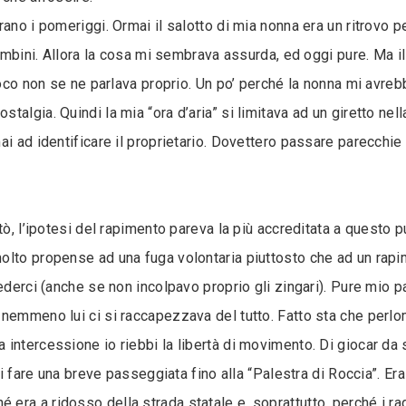
ano i pomeriggi. Ormai il salotto di mia nonna era un ritrovo p
bambini. Allora la cosa mi sembrava assurda, ed oggi pure. Ma 
ioco non se ne parlava proprio. Un po’ perché la nonna mi avreb
algia. Quindi la mia “ora d’aria” si limitava ad un giretto nell
ai ad identificare il proprietario. Dovettero passare parecchie
tò, l’ipotesi del rapimento pareva la più accreditata a questo p
olto propense ad una fuga volontaria piuttosto che ad un rap
rederci (anche se non incolpavo proprio gli zingari). Pure mio 
nemmeno lui ci si raccapezzava del tutto. Fatto sta che perlome
intercessione io riebbi la libertà di movimento. Di giocar da 
di fare una breve passeggiata fino alla “Palestra di Roccia”. Era 
é era a ridosso della strada statale e, soprattutto, perché i ra