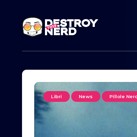
Libri
News
Pillole Ner