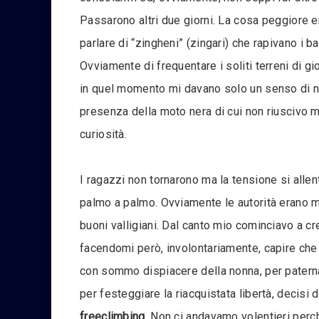
Passarono altri due giorni. La cosa peggiore er
parlare di “zingheni” (zingari) che rapivano i 
Ovviamente di frequentare i soliti terreni di g
in quel momento mi davano solo un senso di nost
presenza della moto nera di cui non riuscivo m
curiosità.
I ragazzi non tornarono ma la tensione si allen
palmo a palmo. Ovviamente le autorità erano m
buoni valligiani. Dal canto mio cominciavo a c
facendomi però, involontariamente, capire che 
con sommo dispiacere della nonna, per paterna 
per festeggiare la riacquistata libertà, decisi 
freeclimbing
. Non ci andavamo volentieri perch