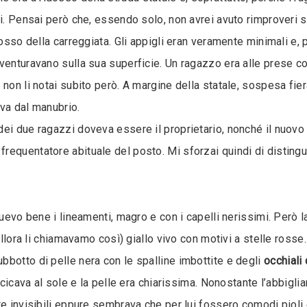
ri. Pensai però che, essendo solo, non avrei avuto rimproveri 
dosso della carreggiata. Gli appigli eran veramente minimali e
venturavano sulla sua superficie. Un ragazzo era alle prese co
non li notai subito però. A margine della statale, sospesa fie
va dal manubrio.
ei due ragazzi doveva essere il proprietario, nonché il nuovo v
requentatore abituale del posto. Mi sforzai quindi di distingu
guevo bene i lineamenti, magro e con i capelli nerissimi. Però
(allora li chiamavamo così) giallo vivo con motivi a stelle ross
botto di pelle nera con le spalline imbottite e degli
occhiali
uccicava al sole e la pelle era chiarissima. Nonostante l’abbigl
nte invisibili eppure sembrava che per lui fossero comodi pio