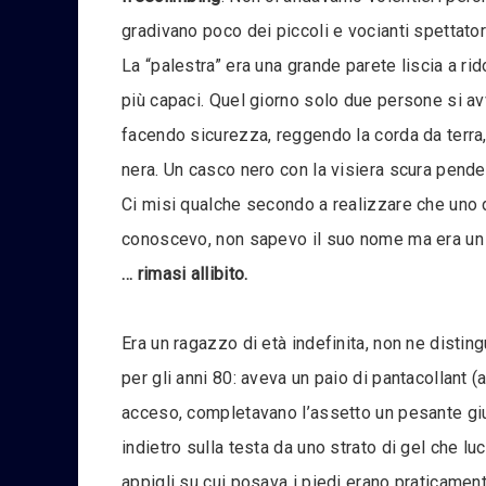
gradivano poco dei piccoli e vocianti spettato
La “palestra” era una grande parete liscia a ri
più capaci. Quel giorno solo due persone si av
facendo sicurezza, reggendo la corda da terra, 
nera. Un casco nero con la visiera scura pende
Ci misi qualche secondo a realizzare che uno d
conoscevo, non sapevo il suo nome ma era un f
… rimasi allibito.
Era un ragazzo di età indefinita, non ne distin
per gli anni 80: aveva un paio di pantacollant 
acceso, completavano l’assetto un pesante giub
indietro sulla testa da uno strato di gel che l
appigli su cui posava i piedi erano praticame