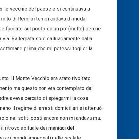
er le vecchie del paese e si continuava a
il mito di Remì ai tempi andava di moda.
be fucilato sul posto ed un po’ (molto) perché
a via. Rallegrata solo saltuariamente dalla
 settimane prima che mi potessi toglier la
unto. Il Monte Vecchio era stato rivoltato
imento ma questo non era contemplato dai
padre aveva cercato di spiegarmi la cosa
no il regime di arresti domiciliari si attenuò:
solo nei soliti posti ancora non mi andava ma,
il ritrovo abituale dei
maniaci del
gazzi grandi, impegnati nelle scalate,