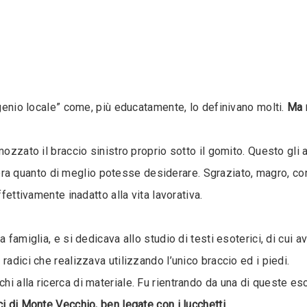
“genio locale” come, più educatamente, lo definivano molti.
Ma 
 mozzato il braccio sinistro proprio sotto il gomito. Questo gl
o, era quanto di meglio potesse desiderare. Sgraziato, magro, co
ffettivamente inadatto alla vita lavorativa.
 famiglia, e si dedicava allo studio di testi esoterici, di cui a
radici che realizzava utilizzando l’unico braccio ed i piedi.
 alla ricerca di materiale. Fu rientrando da una di queste escu
i di Monte Vecchio, ben legate con i lucchetti.