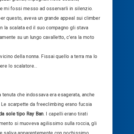
se mi fossi messo ad osservarli in silenzio.
, per questo, aveva un grande appeal sui climber
n la scalata ed il suo compagno gli stava
ramente su un lungo cavalletto, c’era la moto
icino della nonna. Fissai quello a terra ma lo
ere lo scalatore…
 la tenuta che indossava era esagerata, anche
e. Le scarpette da freeclimbing erano fucsia
 da sole tipo Ray Ban
. I capelli erano tirati
iamento si muoveva agilissimo sulla roccia, gli
li e saliva apparentemente con pochissimo