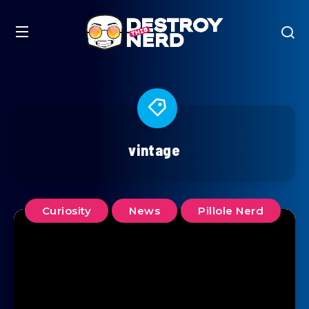
vintage
Curiosity
News
Pillole Nerd