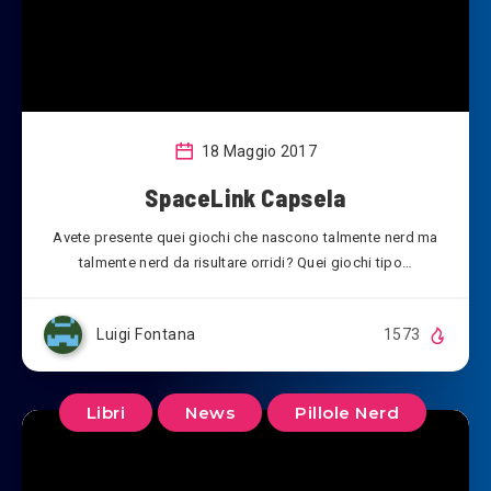
18 Maggio 2017
SpaceLink Capsela
Avete presente quei giochi che nascono talmente nerd ma
talmente nerd da risultare orridi? Quei giochi tipo…
Luigi Fontana
1573
Libri
News
Pillole Nerd