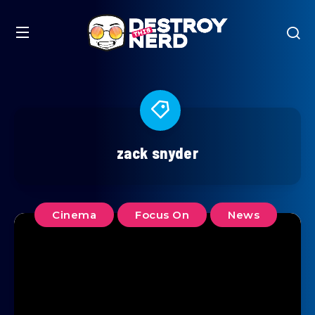
zack snyder
Cinema
Focus On
News