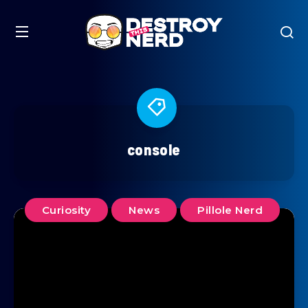
console
Curiosity
News
Pillole Nerd