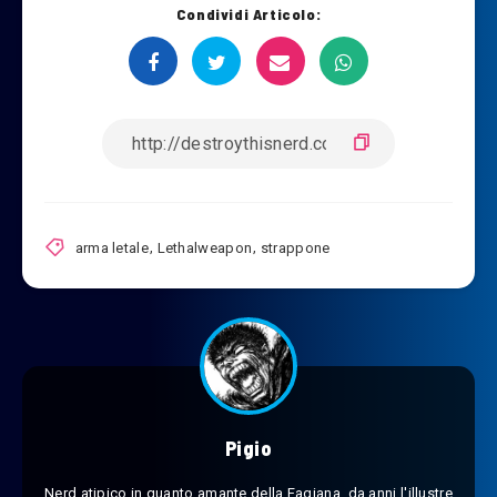
Condividi Articolo:
arma letale
,
Lethalweapon
,
strappone
Pigio
Nerd atipico in quanto amante della Fagiana, da anni l'illustre