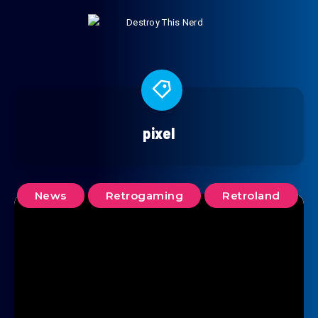
pixel
News
Retrogaming
Retroland