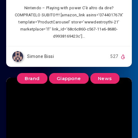
Nintendo – Playing with power C’è altro da dire?
COMPRATELO SUBITO!!!! [amazon_link asins=’074401767X’
template=’ProductCarousel’ store=’wwwdestroythi-21′
marketplace=’IT’ link_id=’68c6c860-c567-11e6-8680-
d9938169423c’]…
Simone Bissi
527
Brand
Giappone
News