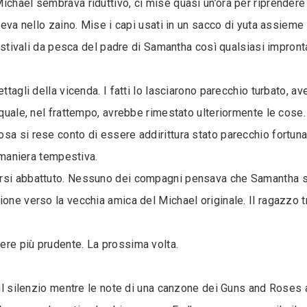
ichael sembrava riduttivo, ci mise quasi un’ora per riprendere
veva nello zaino. Mise i capi usati in un sacco di yuta assieme 
i stivali da pesca del padre di Samantha così qualsiasi impronta
ettagli della vicenda. I fatti lo lasciarono parecchio turbato,
 quale, nel frattempo, avrebbe rimestato ulteriormente le cose. 
sa si rese conto di essere addirittura stato parecchio fortuna
n maniera tempestiva.
ersi abbattuto. Nessuno dei compagni pensava che Samantha sa
one verso la vecchia amica del Michael originale. Il ragazzo tr
ere più prudente. La prossima volta.
va il silenzio mentre le note di una canzone dei Guns and Rose