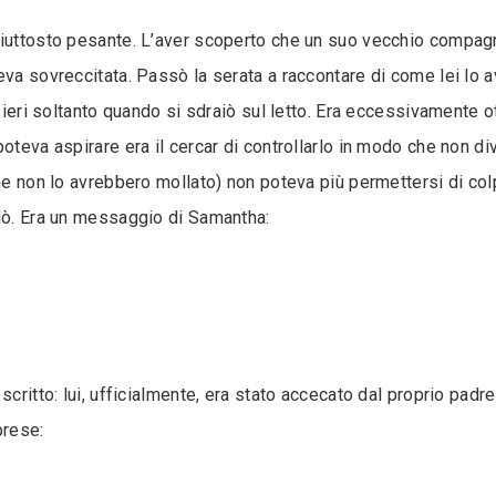
piuttosto pesante. L’aver scoperto che un suo vecchio compag
veva sovreccitata. Passò la serata a raccontare di come lei lo
nsieri soltanto quando si sdraiò sul letto. Era eccessivamente 
poteva aspirare era il cercar di controllarlo in modo che non d
che non lo avrebbero mollato) non poteva più permettersi di col
llò. Era un messaggio di Samantha:
scritto: lui, ufficialmente, era stato accecato dal proprio padr
prese: