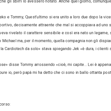
 che gli sbirri lo avessero notato. Anche quel giorno, comunqu
Jeko e Tommy, Quest’ultimo si era unito a loro due dopo la v
portivo, decisamente attraente che mal si accoppiava ad uno s
eva rivelato il carattere sensibile e così era nato un legame, 
 Michael ma, per il momento, quella compagnia non gli dispia
 Cardiotech da solo» stava spiegando Jek «è dura, i clienti s
ose» disse Tommy arrossendo «cioè, mi capite… Lei è appen
pure io, però papà mi ha detto che ci sono in ballo ottanta post
corso: