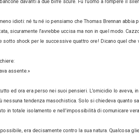
ancone davanti a due birre scure. Fu l’uomo a rompere il sile
 meno idioti: né tu né io pensiamo che Thomas Brennan abbia p
entata, sicuramente l’avrebbe uccisa ma non in quel modo. Cazzo
e sotto shock per le successive quattro ore! Dicano quel che vo
chiere:
tava assente.»
utto ed ora era perso nei suoi pensieri. L’omicidio lo aveva, in
più nessuna tendenza masochistica. Solo si chiedeva quanto sa
uto in totale isolamento e nell’impossibilità di comunicare ve
 possibile, era decisamente contro la sua natura. Qualcosa gli