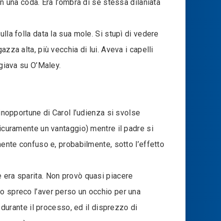
in una coda. Era l’ombra di sé stessa dilaniata
lla folla data la sua mole. Si stupì di vedere
zza alta, più vecchia di lui. Aveva i capelli
ggiava su O’Maley.
 inopportune di Carol l’udienza si svolse
sicuramente un vantaggio) mentre il padre si
mente confuso e, probabilmente, sotto l’effetto
e era sparita. Non provò quasi piacere
no spreco l’aver perso un occhio per una
 durante il processo, ed il disprezzo di