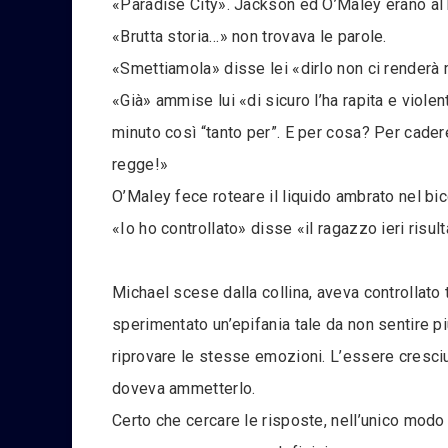
«Paradise City». Jackson ed O’Maley erano al b
«Brutta storia…» non trovava le parole.
«Smettiamola» disse lei «dirlo non ci renderà
«Già» ammise lui «di sicuro l’ha rapita e viol
minuto così “tanto per”. E per cosa? Per cader
regge!»
O’Maley fece roteare il liquido ambrato nel bic
«Io ho controllato» disse «il ragazzo ieri risul
Michael scese dalla collina, aveva controllato t
sperimentato un’epifania tale da non sentire 
riprovare le stesse emozioni. L’essere cresci
doveva ammetterlo.
Certo che cercare le risposte, nell’unico modo