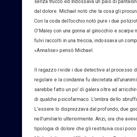
senza trucco ed indossava un paio di pantaloni 
dal dolore. Michael notò che la cosa gli procur
Con la coda dell’occhio notò pure i due polizio
O’Maley con una gonna al ginocchio e scarpe ner
fulvi raccolti in una treccia, indossava un com
«Annalise» pensò Michael.
Il ragazzo rivide i due detective al processo d
regolare e la condanna fu decretata all’unanim
sarebbe fatto un po’ di galera oltre ad arricch
di qualche psicofarmaco. L’ombra dello sbruff
L’essere lo disprezzava dal profondo, due gocc
nell’umiliarlo ulteriormente. Anzi, ora che av
tipologia di dolore che gli restituiva così poco