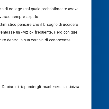
no di college (col quale probabilmente aveva
 avesse sempre saputo.
ottimistico pensare che il bisogno di uccidere
iventasse un «vizio» frequente. Però con quei
pire dentro la sua cerchia di conoscenze.
e. Decise di rispondergli: mantenere l’amicizia