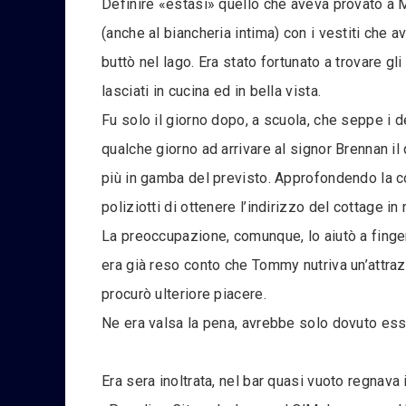
Definire «estasi» quello che aveva provato a M
(anche al biancheria intima) con i vestiti che a
buttò nel lago. Era stato fortunato a trovare gl
lasciati in cucina ed in bella vista.
Fu solo il giorno dopo, a scuola, che seppe i d
qualche giorno ad arrivare al signor Brennan il
più in gamba del previsto. Approfondendo la co
poliziotti di ottenere l’indirizzo del cottage i
La preoccupazione, comunque, lo aiutò a fing
era già reso conto che Tommy nutriva un’attrazi
procurò ulteriore piacere.
Ne era valsa la pena, avrebbe solo dovuto ess
Era sera inoltrata, nel bar quasi vuoto regna