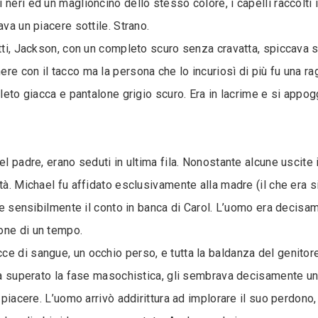
neri ed un maglioncino dello stesso colore, i capelli raccolti 
ava un piacere sottile. Strano.
tti, Jackson, con un completo scuro senza cravatta, spiccava su
e con il tacco ma la persona che lo incuriosì di più fu una raga
pleto giacca e pantalone grigio scuro. Era in lacrime e si appo
el padre, erano seduti in ultima fila. Nonostante alcune uscite
ità. Michael fu affidato esclusivamente alla madre (il che era 
ire sensibilmente il conto in banca di Carol. L’uomo era decisa
one di un tempo.
e di sangue, un occhio perso, e tutta la baldanza del genitor
eva superato la fase masochistica, gli sembrava decisamente u
 piacere. L’uomo arrivò addirittura ad implorare il suo perdono,