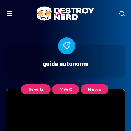
guida autonoma
Eventi
MWC
News