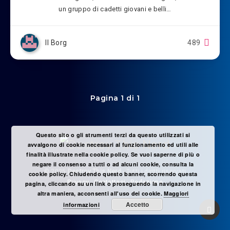
un gruppo di cadetti giovani e belli…
Il Borg
489
Pagina 1 di 1
Questo sito o gli strumenti terzi da questo utilizzati si
avvalgono di cookie necessari al funzionamento ed utili alle
finalità illustrate nella cookie policy. Se vuoi saperne di più o
negare il consenso a tutti o ad alcuni cookie, consulta la
© 2025
Destroy This Nerd
- Tutti i diritti riservati
cookie policy. Chiudendo questo banner, scorrendo questa
Privacy
-
Contattaci
-
Redazione
pagina, cliccando su un link o proseguendo la navigazione in
altra maniera, acconsenti all'uso dei cookie.
Maggiori
Accetto
informazioni