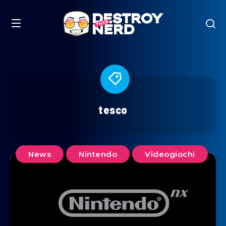
tesco
News
Nintendo
Videogiochi