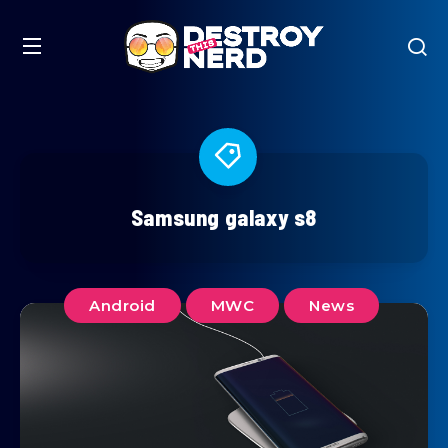
Samsung galaxy s8
Android
MWC
News