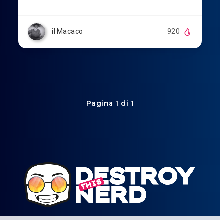
il Macaco
920
Pagina 1 di 1