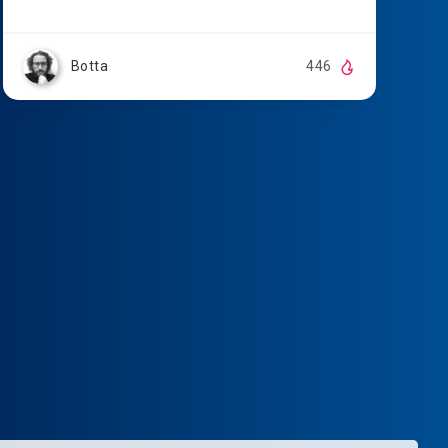
Botta
446