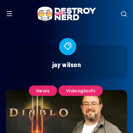
jay wilson
News
Videogiochi