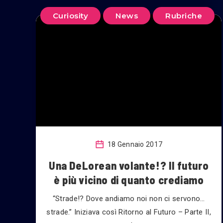
Curiosity
News
Rubriche
18 Gennaio 2017
Una DeLorean volante!? Il futuro
è più vicino di quanto crediamo
“Strade!? Dove andiamo noi non ci servono…
strade.” Iniziava così Ritorno al Futuro – Parte II,