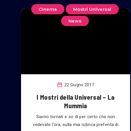
Cinema
Mostri Universal
News
22 Giugno 2017
I Mostri della Universal – La
Mummia
Siamo tornati e so di per certo che non
vedevate l’ora, sulla mia rubrica preferita di