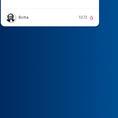
Botta
1072