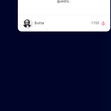
questo…
Botta
1155