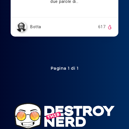
due parole di…
Botta
617
Pagina 1 di 1