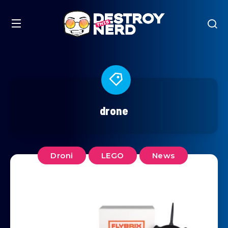
drone
Droni
LEGO
News