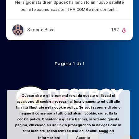
Nella giornata di ieri SpaceX ha lanciato un nuovo satellite
per le telecomunicazioni THAICOM8 e non contenti…
Simone Bissi
192
Pagina 1 di 1
Questo sito o gli strumenti terzi da questo utilizzati si
avvalgono di cookie necessari al funzionamento ed utili alle
finalità illustrate nella cookie policy. Se vuoi saperne di più o
negare il consenso a tutti o ad alcuni cookie, consulta la
cookie policy. Chiudendo questo banner, scorrendo questa
pagina, cliccando su un link o proseguendo la navigazione in
© 2025
Destroy This Nerd
- Tutti i diritti riservati
altra maniera, acconsenti all'uso dei cookie.
Maggiori
Privacy
-
Contattaci
-
Redazione
Accetto
informazioni