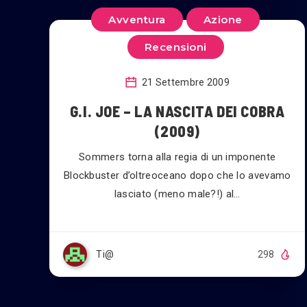
Avventura
Azione
Recensioni
21 Settembre 2009
G.I. JOE – LA NASCITA DEI COBRA
(2009)
Sommers torna alla regia di un imponente
Blockbuster d’oltreoceano dopo che lo avevamo
lasciato (meno male?!) al…
Ti@
298