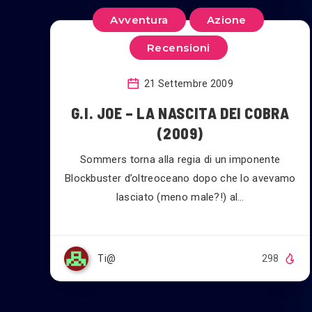
Avventura
Azione
Recensioni
21 Settembre 2009
G.I. JOE – LA NASCITA DEI COBRA
(2009)
Sommers torna alla regia di un imponente
Blockbuster d’oltreoceano dopo che lo avevamo
lasciato (meno male?!) al…
Ti@
298