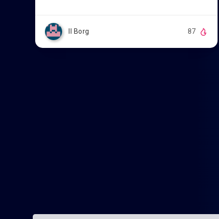
Il Borg
87