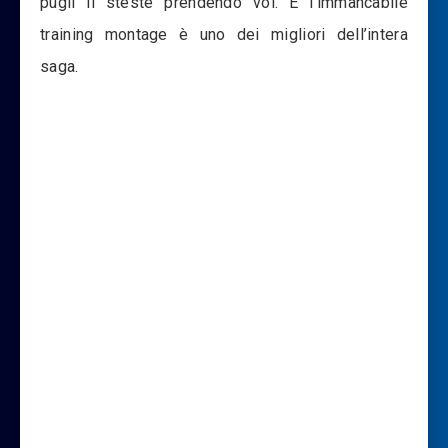
pugli li steste prendendo voi. E l’immancabile
training montage è uno dei migliori dell’intera
saga.