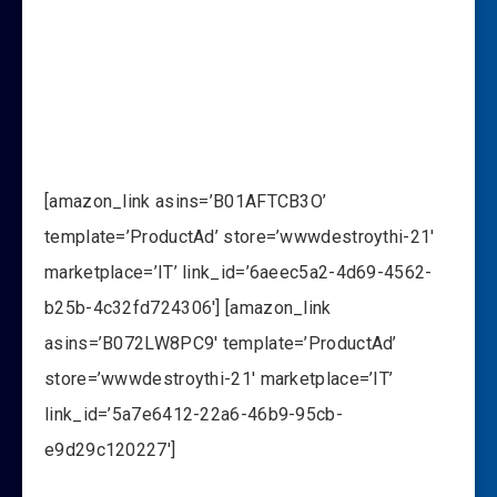
[amazon_link asins=’B01AFTCB3O’
template=’ProductAd’ store=’wwwdestroythi-21′
marketplace=’IT’ link_id=’6aeec5a2-4d69-4562-
b25b-4c32fd724306′] [amazon_link
asins=’B072LW8PC9′ template=’ProductAd’
store=’wwwdestroythi-21′ marketplace=’IT’
link_id=’5a7e6412-22a6-46b9-95cb-
e9d29c120227′]