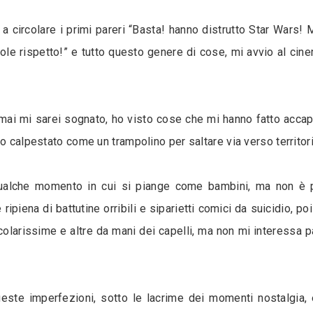
no a circolare i primi pareri “Basta! hanno distrutto Star Wa
le rispetto!” e tutto questo genere di cose, mi avvio al cin
 mai mi sarei sognato, ho visto cose che mi hanno fatto accapp
o calpestato come un trampolino per saltare via verso territor
lche momento in cui si piange come bambini, ma non è per
piena di battutine orribili e siparietti comici da suicidio, poi
larissime e altre da mani dei capelli, ma non mi interessa pa
este imperfezioni, sotto le lacrime dei momenti nostalgia, 