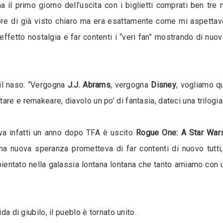
ma il primo giorno dell’uscita con i biglietti comprati ben tr
re di già visto chiaro ma era esattamente come mi aspettavo
effetto nostalgia e far contenti i “veri fan” mostrando di nuo
 il naso: “Vergogna
J.J. Abrams
, vergogna
Disney
, vogliamo q
re e remakeare, diavolo un po’ di fantasia, dateci una trilogi
va infatti un anno dopo TFA è uscito
Rogue One: A Star War
 nuova speranza prometteva di far contenti di nuovo tutti, 
ientato nella galassia lontana lontana che tanto amiamo con 
da di giubilo, il pueblo è tornato unito.