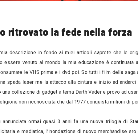
5
o ritrovato la fede nella forza
mia descrizione in fondo ai miei articoli saprete che le or
opo essere venuto al mondo la mia educazione è continuata a 
a consumare le VHS prima e i dvd poi. So tutti i film della sag
na spada laser me la attacco alla cintura e inizio ad andarci 
o una collezione di gadget a tema Darth Vader e provo ad usar
eligione non riconosciuta che dal 1977 conquista milioni di pe
annunciata ormai quasi 3 anni fa una nuova trilogia di Star 
itaria e mediatica, l’inondazione di nuovo merchandise ero