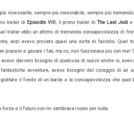
iù incessante, sempre più inesorabile, sempre più tremendo, 
mo trailer di
Episodio VIII
, il primo trailer di
The Last Jedi
e 
el trailer ebbi un attimo di tremenda consapevolezza di fron
te, anzi avevo provato quasi una sorta di fastidio. Quel tra
er piacere e gasare i fan, ma no, non funzionava più con me! Se 
ra avevo davvero bisogno di qualcosa di nuovo anche io, avev
fantastiche avventure, avevo bisogno del coraggio di un sa
grattare il fondo di un barile e la consapevolezza che quel b
 forza e il futuro non mi sembrava roseo per nulla.