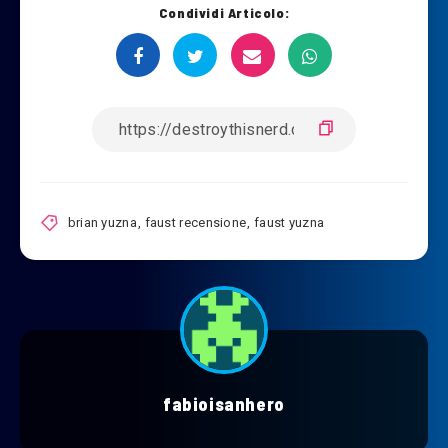
Condividi Articolo:
brian yuzna
,
faust recensione
,
faust yuzna
fabioisanhero