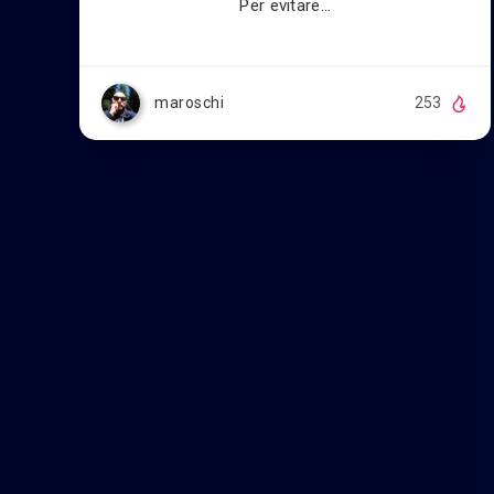
Per evitare…
maroschi
253