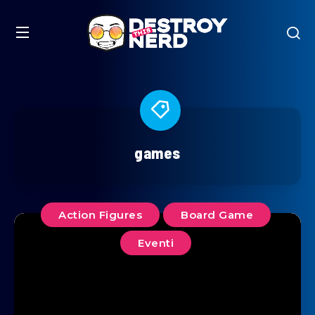
games
Action Figures
Board Game
Eventi