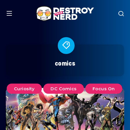
comics
Curiosity
DC Comics
Focus On