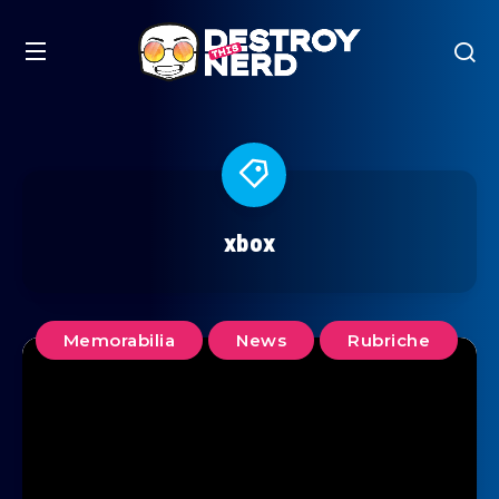
xbox
Memorabilia
News
Rubriche