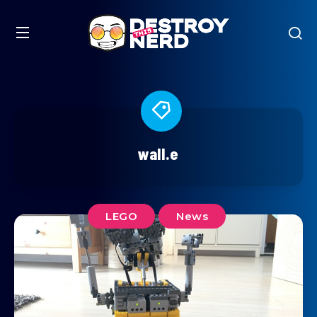
wall.e
LEGO
News