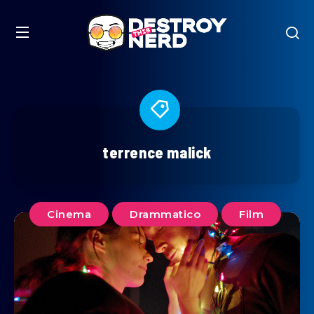
terrence malick
Cinema
Drammatico
Film