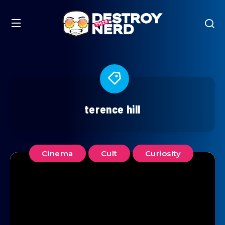
terence hill
Cinema
Cult
Curiosity