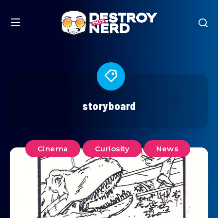
storyboard
Cinema
Curiosity
News