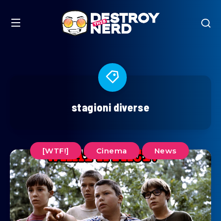
stagioni diverse
[WTF!]
Cinema
News