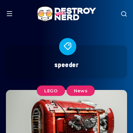
speeder
LEGO
News