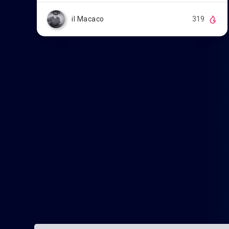
il Macaco
319