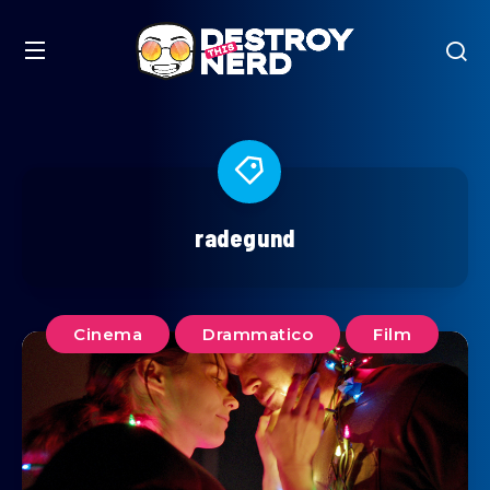
radegund
Cinema
Drammatico
Film