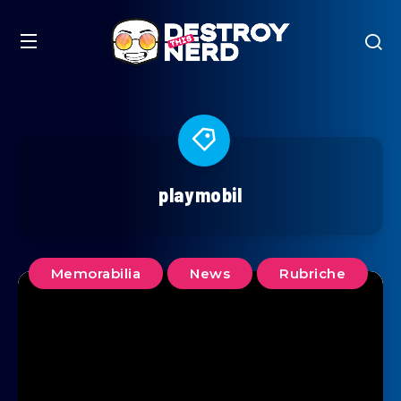
playmobil
Memorabilia
News
Rubriche