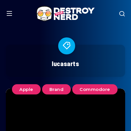
lucasarts
Apple
Brand
Commodore