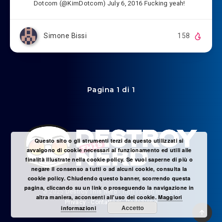
Dotcom (@KimDotcom) July 6, 2016 Fucking yeah!
Simone Bissi
158
Pagina 1 di 1
Questo sito o gli strumenti terzi da questo utilizzati si
avvalgono di cookie necessari al funzionamento ed utili alle
finalità illustrate nella cookie policy. Se vuoi saperne di più o
negare il consenso a tutti o ad alcuni cookie, consulta la
cookie policy. Chiudendo questo banner, scorrendo questa
pagina, cliccando su un link o proseguendo la navigazione in
© 2025
Destroy This Nerd
- Tutti i diritti riservati
altra maniera, acconsenti all'uso dei cookie.
Maggiori
Privacy
-
Contattaci
-
Redazione
Accetto
informazioni