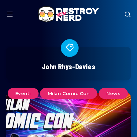
John Rhys-Davies
Eventi
Milan Comic Con
News