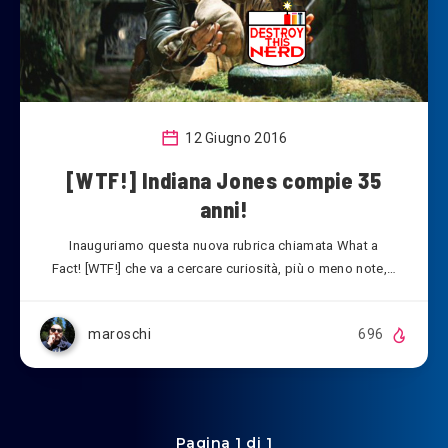
12 Giugno 2016
[WTF!] Indiana Jones compie 35
anni!
Inauguriamo questa nuova rubrica chiamata What a
Fact! [WTF!] che va a cercare curiosità, più o meno note,…
maroschi
696
Pagina 1 di 1