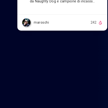
da Naughty Dog e campione di incassi…
maroschi
242